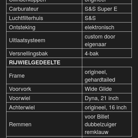
Carburateur
S&S Super E
Luchtfilterhuis
S&S
Ontsteking
elektronisch
custom door
Uitlaatsysteem
eigenaar
Versnellingsbak
4-bak
RIJWIELGEDEELTE
origineel,
Frame
gehardtailed
Voorvork
Wide Glide
Voorwiel
Dyna, 21 inch
Achterwiel
origineel, 16 inch
voor Billet
Remmen
dubbelzuiger
remklauw