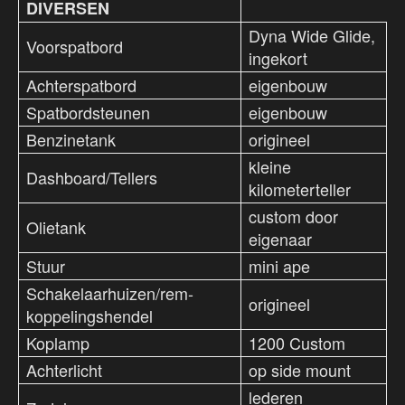
DIVERSEN
Dyna Wide Glide,
Voorspatbord
ingekort
Achterspatbord
eigenbouw
Spatbordsteunen
eigenbouw
Benzinetank
origineel
kleine
Dashboard/Tellers
kilometerteller
custom door
Olietank
eigenaar
Stuur
mini ape
Schakelaarhuizen/rem-
origineel
koppelingshendel
Koplamp
1200 Custom
Achterlicht
op side mount
lederen