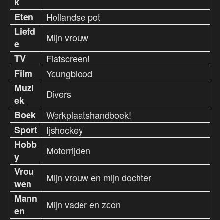
k
Eten
Hollandse pot
Liefd
Mijn vrouw
e
TV
Flatscreen!
Film
Youngblood
Muzi
Divers
ek
Boek
Werkplaatshandboek!
Sport
Ijshockey
Hobb
Motorrijden
y
Vrou
Mijn vrouw en mijn dochter
wen
Mann
Mijn vader en zoon
en