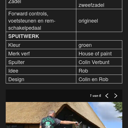
Zadel
zweefzadel
Forward controls,
voetsteunen en rem-
origineel
schakelpedaal
SPUITWERK
Kleur
groen
Merk verf
House of paint
Spuiter
Colin Verbunt
Idee
Rob
Design
Colin en Rob
1
van 6