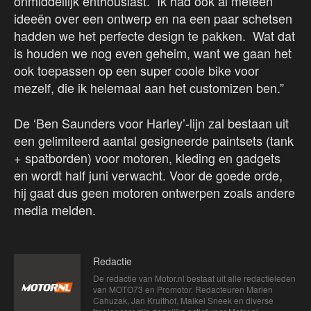
onmiddellijk enthousiast. Ik had ook al meteen
ideeën over een ontwerp en na een paar schetsen
hadden we het perfecte design te pakken. Wat dat
is houden we nog even geheim, want we gaan het
ook toepassen op een super coole bike voor
mezelf, die ik helemaal aan het customizen ben.”
De ‘Ben Saunders voor Harley’-lijn zal bestaan uit
een gelimiteerd aantal gesigneerde paintsets (tank
+ spatborden) voor motoren, kleding en gadgets
en wordt half juni verwacht. Voor de goede orde,
hij gaat dus geen motoren ontwerpen zoals andere
media melden.
Redactie
De redactie van Motor.nl bestaat uit alle redactieleden
van MOTO73 en Promotor. Redacteuren Marien
Cahuzak, Jan Kruithof, Maikel Sneek en diverse