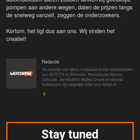
pompen aan andere wegen, dalen de prijzen langs
de snelweg vanzelf, zeggen de onderzoekers.
Kortom, het ligt dus aan ons. Wij vinden het
creatief!
Redactie
De redactie van Motor.nl bestaat uit alle redactieleden
van MOTO73 en Promotor. Redacteuren Marien
Cahuzak, Jan Kruithof, Maikel Sneek en diverse
freelancers zijn dagelijks actief voor Motor.nl.
Stay tuned