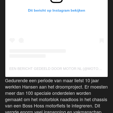
Dit bericht op Instagram bekijken
E
EN BERICHT GEDEELD DOOR MOTOR.NL (@MOTOR.NL_)
Gedurende een periode van maar liefst 10 jaar
werkten Hansen aan het droomproject. Er moesten
meer dan 100 speciale onderdelen worden
gemaakt om het motorblok naadloos in het chassis
van een Boss Hoss motorfiets te integreren. Dit
vergde enorm veel inspanning en vakmanschap,