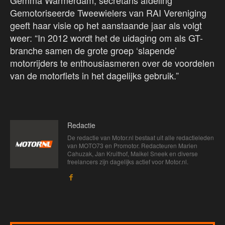
Gemma Warmerdam, secretaris afdeling
Gemotoriseerde Tweewielers van RAI Vereniging
geeft haar visie op het aanstaande jaar als volgt
weer: “In 2012 wordt het de uidaging om als GT-
branche samen de grote groep ‘slapende’
motorrijders te enthousiasmeren over de voordelen
van de motorfiets in het dagelijks gebruik.”
Redactie
De redactie van Motor.nl bestaat uit alle redactieleden
van MOTO73 en Promotor. Redacteuren Marien
Cahuzak, Jan Kruithof, Maikel Sneek en diverse
freelancers zijn dagelijks actief voor Motor.nl.