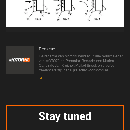
Redactie
De redactie van Motor.nl bestaat uit alle redactieleden
van MOTO73 en Promotor. Redacteuren Marien
Cahuzak, Jan Kruithof, Maikel Sneek en diverse
freelancers zijn dagelijks actief voor Motor.nl.
Stay tuned