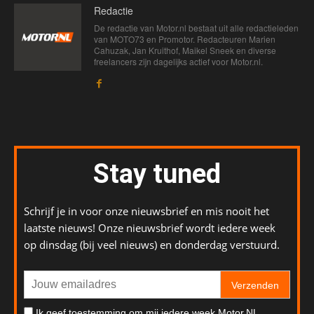
Redactie
De redactie van Motor.nl bestaat uit alle redactieleden
van MOTO73 en Promotor. Redacteuren Marien
Cahuzak, Jan Kruithof, Maikel Sneek en diverse
freelancers zijn dagelijks actief voor Motor.nl.
Stay tuned
Schrijf je in voor onze nieuwsbrief en mis nooit het
laatste nieuws! Onze nieuwsbrief wordt iedere week
op dinsdag (bij veel nieuws) en donderdag verstuurd.
Verzenden
Ik geef toestemming om mij iedere week Motor.NL