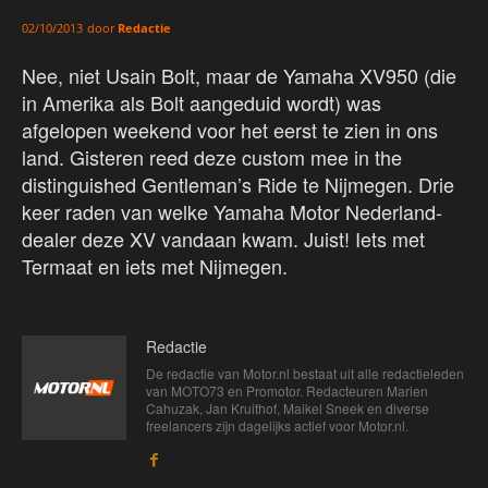
door
Redactie
02/10/2013
Nee, niet Usain Bolt, maar de Yamaha XV950 (die
in Amerika als Bolt aangeduid wordt) was
afgelopen weekend voor het eerst te zien in ons
land. Gisteren reed deze custom mee in the
distinguished Gentleman’s Ride te Nijmegen. Drie
keer raden van welke Yamaha Motor Nederland-
dealer deze XV vandaan kwam. Juist! Iets met
Termaat en iets met Nijmegen.
Redactie
De redactie van Motor.nl bestaat uit alle redactieleden
van MOTO73 en Promotor. Redacteuren Marien
Cahuzak, Jan Kruithof, Maikel Sneek en diverse
freelancers zijn dagelijks actief voor Motor.nl.