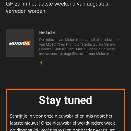
GP zal in het laatste weekend van augustus
verreden worden.
Redactie
De redactie van Motor.nl bestaat uit alle redactieleden
van MOTO73 en Promotor. Redacteuren Marien
Cahuzak, Jan Kruithof, Maikel Sneek en diverse
freelancers zijn dagelijks actief voor Motor.nl.
Stay tuned
Schrijf je in voor onze nieuwsbrief en mis nooit het
laatste nieuws! Onze nieuwsbrief wordt iedere week
op dinsdag (bij veel nieuws) en donderdag verstuurd.