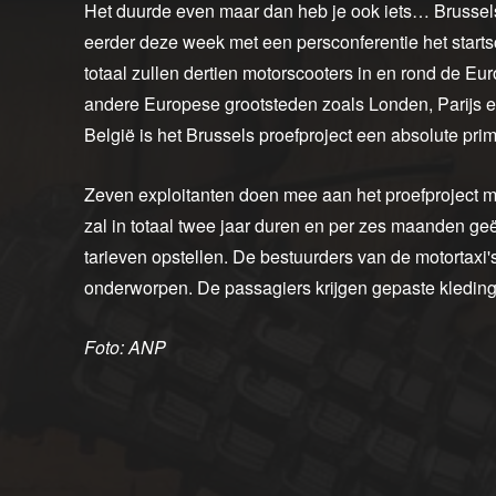
Het duurde even maar dan heb je ook iets… Brussels
eerder deze week met een persconferentie het startsch
totaal zullen dertien motorscooters in en rond de Eu
andere Europese grootsteden zoals Londen, Parijs en 
België is het Brussels proefproject een absolute prim
Zeven exploitanten doen mee aan het proefproject me
zal in totaal twee jaar duren en per zes maanden g
tarieven opstellen. De bestuurders van de motortaxi'
onderworpen. De passagiers krijgen gepaste kledin
Foto: ANP