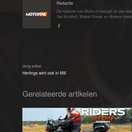
Redactie
De redactie van Motor.nl bestaat uit alle 
Jan Kruithof, Maikel Sneek en diverse freelan
Vorig artikel
Herlings wint ook in Mill
Gerelateerde artikelen