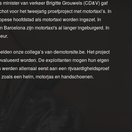
 minister van verkeer Brigitte Grouwels (CD&V) gaf
ot voor het tweejarig proefproject met motortaxi’s. In
ropese hoofdstad als motortaxi worden ingezet. In
Barcelona zijn motortaxi's al langer ingeburgerd. In
eur.
lden onze collega’s van demotorsite.be. Het project
eëvalueerd worden. De exploitanten mogen hun eigen
s werden allemaal eerst aan een rijvaardigheidsproef
g zoals een helm, motorjas en handschoenen.