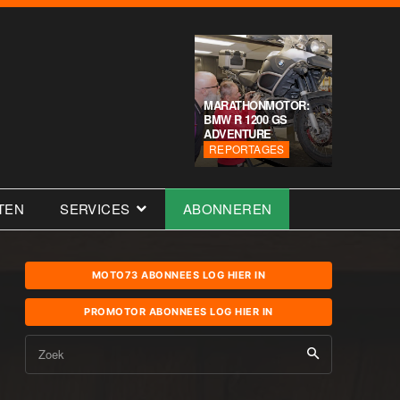
MARATHONMOTOR:
BMW R 1200 GS
ADVENTURE
REPORTAGES
TEN
SERVICES
ABONNEREN
MOTO73 ABONNEES LOG HIER IN
PROMOTOR ABONNEES LOG HIER IN
Zoek