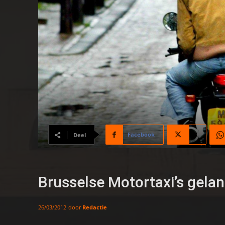
Facebook
X
Deel
Brusselse Motortaxi’s gela
door
Redactie
26/03/2012