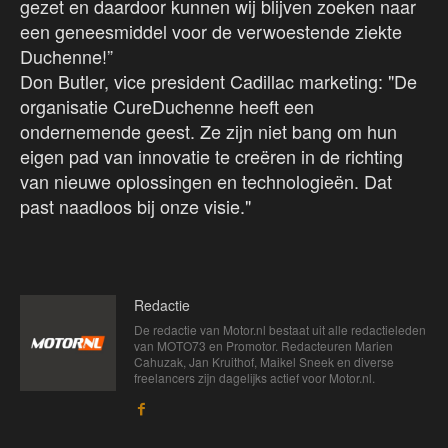
gezet en daardoor kunnen wij blijven zoeken naar
een geneesmiddel voor de verwoestende ziekte
Duchenne!”
Don Butler, vice president Cadillac marketing: "De
organisatie CureDuchenne heeft een
ondernemende geest. Ze zijn niet bang om hun
eigen pad van innovatie te creëren in de richting
van nieuwe oplossingen en technologieën. Dat
past naadloos bij onze visie."
Redactie
De redactie van Motor.nl bestaat uit alle redactieleden
van MOTO73 en Promotor. Redacteuren Marien
Cahuzak, Jan Kruithof, Maikel Sneek en diverse
freelancers zijn dagelijks actief voor Motor.nl.