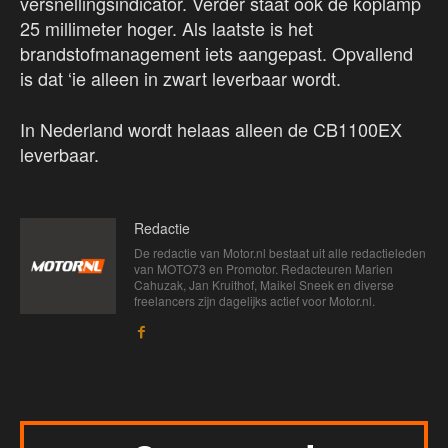
versnellingsindicator. Verder staat ook de koplamp
25 millimeter hoger. Als laatste is het
brandstofmanagement iets aangepast. Opvallend
is dat ‘ie alleen in zwart leverbaar wordt.
In Nederland wordt helaas alleen de CB1100EX
leverbaar.
Redactie
De redactie van Motor.nl bestaat uit alle redactieleden
van MOTO73 en Promotor. Redacteuren Marien
Cahuzak, Jan Kruithof, Maikel Sneek en diverse
freelancers zijn dagelijks actief voor Motor.nl.