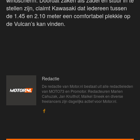
windscherm. Doordat zaken als zadel en stuur in te
stellen zijn, claimt Kawasaki dat iedereen tussen
de 1.45 en 2.10 meter een comfortabel plekkie op
de Vulcan’s kan vinden.
Redactie
De redactie van Motor.nl bestaat uit alle redactieleden
van MOTO73 en Promotor. Redacteuren Marien
Cahuzak, Jan Kruithof, Maikel Sneek en diverse
freelancers zijn dagelijks actief voor Motor.nl.