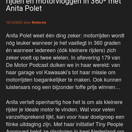
rijden en motorvloggen in 360º met
Anita Polet
door
Redactie
10/12/2025
Anita Polet weet één ding zeker: motorrijden wordt
nóg leuker wanneer je het vastlegt in 360 graden
én wanneer iedereen (óók kleinere rijders) zich
zeker voelt op twee wielen. In aflevering 179 van
De Motor Podcast duiken we in haar wereld: van
haar garage vol Kawasaki’s tot haar missie om
motorrijden toegankelijker te maken. Ook kunnen
luisteraars nog een bijzonder toffe prijs winnen…
Anita vertelt openhartig hoe het is om als kleinere
rijder je ideale motor te vinden. Wat voor velen
vanzelfsprekend lijkt, kan voor haar doelgroep een
flinke uitdaging zijn. Met haar initiatief Tiny People
Approved helpt ze rijscholen in heel Nederland om