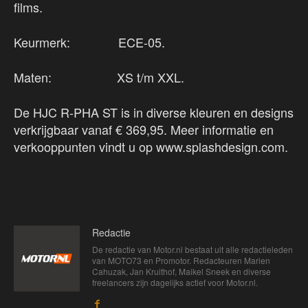
films.
Keurmerk: ECE-05.
Maten: XS t/m XXL.
De HJC R-PHA ST is in diverse kleuren en designs
verkrijgbaar vanaf € 369,95. Meer informatie en
verkooppunten vindt u op www.splashdesign.com.
Redactie
De redactie van Motor.nl bestaat uit alle redactieleden
van MOTO73 en Promotor. Redacteuren Marien
Cahuzak, Jan Kruithof, Maikel Sneek en diverse
freelancers zijn dagelijks actief voor Motor.nl.