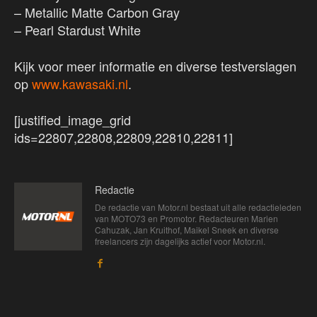
– Metallic Matte Carbon Gray
– Pearl Stardust White
Kijk voor meer informatie en diverse testverslagen
op
www.kawasaki.nl
.
[justified_image_grid
ids=22807,22808,22809,22810,22811]
Redactie
De redactie van Motor.nl bestaat uit alle redactieleden
van MOTO73 en Promotor. Redacteuren Marien
Cahuzak, Jan Kruithof, Maikel Sneek en diverse
freelancers zijn dagelijks actief voor Motor.nl.