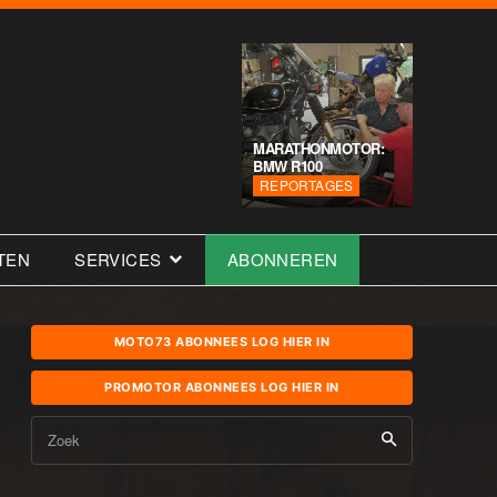
MARATHONMOTOR:
BMW R100
REPORTAGES
TEN
SERVICES
ABONNEREN
MOTO73 ABONNEES LOG HIER IN
PROMOTOR ABONNEES LOG HIER IN
Zoek