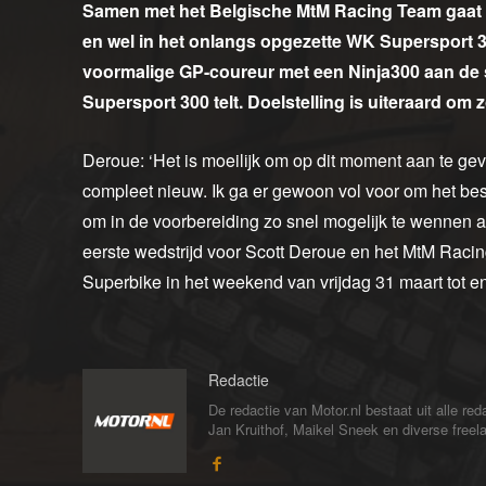
Samen met het Belgische MtM Racing Team gaat d
en wel in het onlangs opgezette WK Supersport 
voormalige GP-coureur met een Ninja300 aan de 
Supersport 300 telt. Doelstelling is uiteraard om
Deroue: ‘Het is moeilijk om op dit moment aan te gev
compleet nieuw. Ik ga er gewoon vol voor om het bes
om in de voorbereiding zo snel mogelijk te wennen 
eerste wedstrijd voor Scott Deroue en het MtM Raci
Superbike in het weekend van vrijdag 31 maart tot e
Redactie
De redactie van Motor.nl bestaat uit alle 
Jan Kruithof, Maikel Sneek en diverse freelan