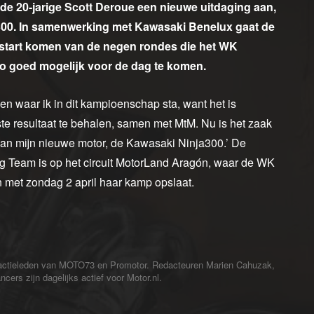
e 20-jarige Scott Deroue een nieuwe uitdaging aan,
300. In samenwerking met Kawasaki Benelux gaat de
start komen van de negen rondes die het WK
 zo goed mogelijk voor de dag te komen.
en waar ik in dit kampioenschap sta, want het is
te resultaat te behalen, samen met MtM. Nu is het zaak
aan mijn nieuwe motor, de Kawasaki Ninja300.’ De
ng Team is op het circuit MotorLand Aragón, waar de WK
n met zondag 2 april haar kamp opslaat.
redactieleden van MOTO73 en Promotor. Redacteuren Marien Cahuzak,
cers zijn dagelijks actief voor Motor.nl.