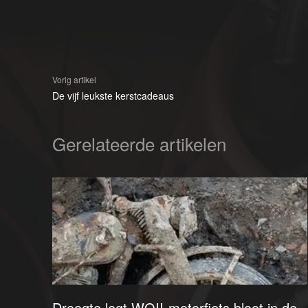
Vorig artikel
De vijf leukste kerstcadeaus
Gerelateerde artikelen
Droogte legt WOII-motorfiets bloot in de