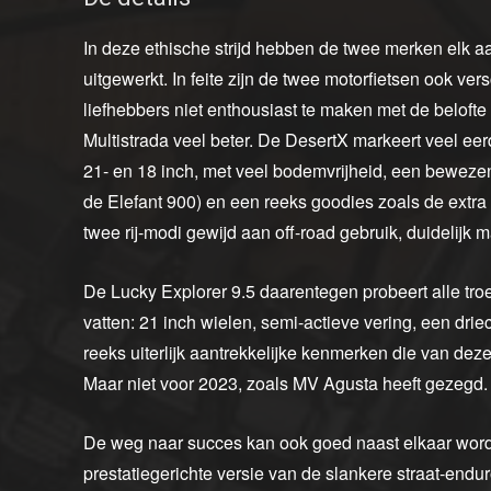
In deze ethische strijd hebben de twee merken elk aa
uitgewerkt. In feite zijn de twee motorfietsen ook ve
liefhebbers niet enthousiast te maken met de belofte
Multistrada veel beter. De DesertX markeert veel ee
21- en 18 inch, met veel bodemvrijheid, een bewez
de Elefant 900) en een reeks goodies zoals de extr
twee rij-modi gewijd aan off-road gebruik, duidelijk 
De Lucky Explorer 9.5 daarentegen probeert alle tro
vatten: 21 inch wielen, semi-actieve vering, een dri
reeks uiterlijk aantrekkelijke kenmerken die van deze
Maar niet voor 2023, zoals MV Agusta heeft gezegd.
De weg naar succes kan ook goed naast elkaar word
prestatiegerichte versie van de slankere straat-end