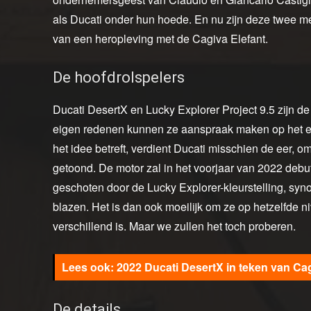
als Ducati onder hun hoede. En nu zijn deze twee m
van een heropleving met de Cagiva Elefant.
De hoofdrolspelers
Ducati DesertX en Lucky Explorer Project 9.5 zijn 
eigen redenen kunnen ze aanspraak maken op het exc
het idee betreft, verdient Ducati misschien de eer, 
getoond. De motor zal in het voorjaar van 2022 deb
geschoten door de Lucky Explorer-kleurstelling, syn
blazen. Het is dan ook moeilijk om ze op hetzelfde n
verschillend is. Maar we zullen het toch proberen.
2022 Ducati DesertX in teken van Cag
De details