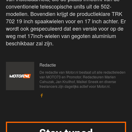
conventionele telescopische units uit de 502-
modellen. Bovendien krijgt de productieklare TRK
702 19 inch spaakwielen voor en 17 inch achter. Er
wordt ook gespeculeerd dat een versie voor op de
weg met 17inch-wielen van gegoten aluminium
beschikbaar zal zijn.
Redactie
De redactie van Motor.nl bestaat uit alle redactieleden
van MOTO73 en Promotor. Redacteuren Marien
Cahuzak, Jan Kruithof, Maikel Sneek en diverse
freelancers zijn dagelijks actief voor Motor.nl.