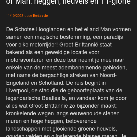
of Man: heggen, heuvels en TT-glorie
door
Redactie
11/10/2023
De Schotse Hooglanden en het eiland Man vormen
samen een magische bestemming, een paradijs
voor elke motorrijder! Groot-Brittannië staat
bekend als een geweldige locatie voor
motoravonturen en deze tour neemt je mee naar
enkele van de meest adembenemende gebieden,
met name de bergachtige streken van Noord-
Engeland en Schotland. De reis begint in
Liverpool, de stad die de geboorteplaats van de
legendarische Beatles is, en vandaar kom je door
alles wat Groot-Brittannië zo bijzonder maakt:
kronkelende wegen langs eeuwenoude stenen
muren en hoge heggen, betoverende
landschappen met glooiende groene heuvels,
gouden velden en glinsterende blauwe meren. Je