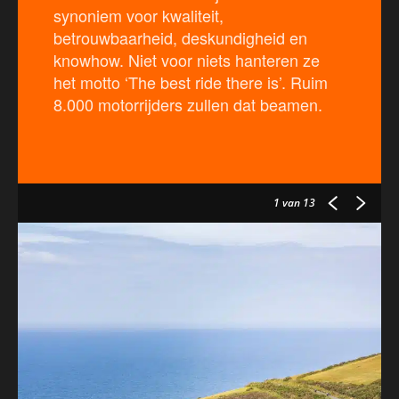
synoniem voor kwaliteit,
betrouwbaarheid, deskundigheid en
knowhow. Niet voor niets hanteren ze
het motto ‘The best ride there is’. Ruim
8.000 motorrijders zullen dat beamen.
1
van 13