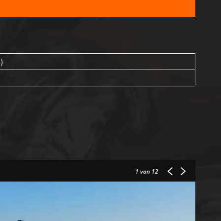
)
1
van 12