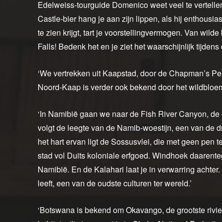
Edelweiss-tourguide Domenico weet veel te vertellen 
Castle-bier hang je aan zijn lippen, als hij enthousias
te zien krijgt, tart je voorstellingvermogen. Van wild
Falls! Bedenk het en je ziet het waarschijnlijk tijdens
‘We vertrekken uit Kaapstad, door de Chapman’s Pea
Noord-Kaap is verder ook bekend door het wildbloeme
‘In Namibië gaan we naar de Fish River Canyon, de 
volgt de leegte van de Namib-woestijn, een van de 
het hart ervan ligt de Sossusvlei, die met geen pen
stad vol Duits koloniale erfgoed. Windhoek daarent
Namibië. En de Kalahari laat je in verwarring achter
leeft, een van de oudste culturen ter wereld.’
‘Botswana is bekend om Okavango, de grootste rivierde