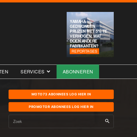
YAMAHA
GEDWONGEN
PRIJZEN MET 5% TE
VERHOGEN; WAT
DOEN ANDERE
FABRIKANTEN?
REPORTAGES
TEN
SERVICES
ABONNEREN
MOTO73 ABONNEES LOG HIER IN
PROMOTOR ABONNEES LOG HIER IN
Zoek