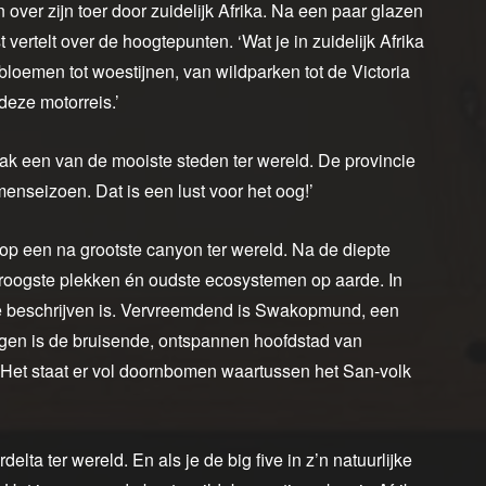
over zijn toer door zuidelijk Afrika. Na een paar glazen
t vertelt over de hoogtepunten. ‘Wat je in zuidelijk Afrika
e bloemen tot woestijnen, van wildparken tot de Victoria
 deze motorreis.’
k een van de mooiste steden ter wereld. De provincie
nseizoen. Dat is een lust voor het oog!’
op een na grootste canyon ter wereld. Na de diepte
droogste plekken én oudste ecosystemen op aarde. In
 te beschrijven is. Vervreemdend is Swakopmund, een
egen is de bruisende, ontspannen hoofdstad van
. Het staat er vol doornbomen waartussen het San-volk
lta ter wereld. En als je de big five in z’n natuurlijke