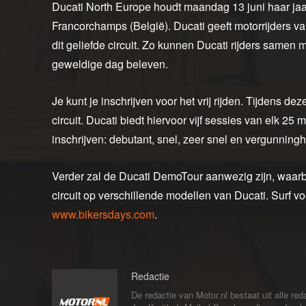
Ducati North Europe houdt maandag 13 juni haar jaar
Francorchamps (België). Ducati geeft motorrijders v
dit geliefde circuit. Zo kunnen Ducati rijders samen
geweldige dag beleven.
Je kunt je inschrijven voor het vrij rijden. Tijdens de
circuit. Ducati biedt hiervoor vijf sessies van elk 25 
inschrijven: debutant, snel, zeer snel en vergunninghou
Verder zal de Ducati DemoTour aanwezig zijn, waarb
circuit op verschillende modellen van Ducati. Surf vo
www.bikersdays.com
.
Redactie
De redactie van Motor.nl bestaat uit alle 