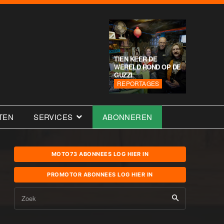
TIEN KEER DE
WERELD ROND OP DE
GUZZI
REPORTAGES
TEN
SERVICES
ABONNEREN
MOTO73 ABONNEES LOG HIER IN
PROMOTOR ABONNEES LOG HIER IN
Zoek