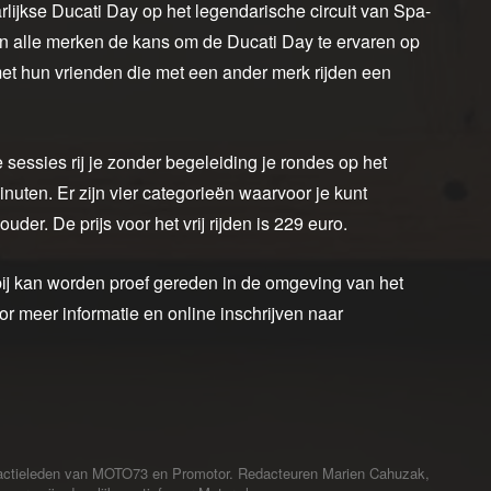
lijkse Ducati Day op het legendarische circuit van Spa-
an alle merken de kans om de Ducati Day te ervaren op
 met hun vrienden die met een ander merk rijden een
ze sessies rij je zonder begeleiding je rondes op het
minuten. Er zijn vier categorieën waarvoor je kunt
der. De prijs voor het vrij rijden is 229 euro.
ij kan worden proef gereden in de omgeving van het
or meer informatie en online inschrijven naar
redactieleden van MOTO73 en Promotor. Redacteuren Marien Cahuzak,