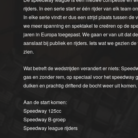
rijders. In een serie start er één rijder van elk team
In elke serie vindt er dus een strijd plaats tussen d
we meer spanning en spektakel te creëren op de spe
jaren in Europa toegepast. We gaan er van uit dat de
aanslaat bij publiek en rijders. Iets wat we gezien d
zien.
Wat betreft de wedstrijden verandert er niets: Speedwa
gas en zonder rem, op speciaal voor het speedway g
duiken en prachtig driftend de bocht weer uit komen.
Aan de start komen:
Speedway 125cc
Speedway B-groep
Speedway league rijders