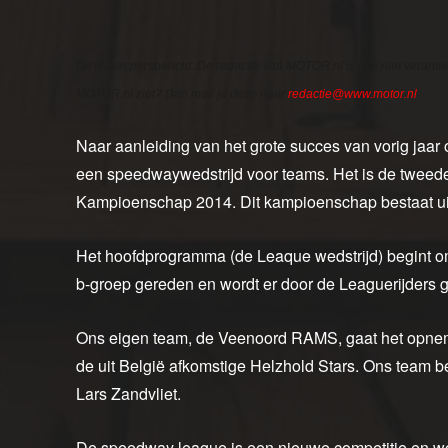
Dit is een persbericht. De redactie van MOTOR.nl is dus niet verantw
MOTOR.nl ziet? Dan mail je deze naar
redactie@www.motor.nl
.
Naar aanleiding van het grote succes van vorig jaar
een speedwaywedstrijd voor teams. Het is de tweed
Kampioenschap 2014. Dit kampioenschap bestaat uit 
Het hoofdprogramma (de Leaque wedstrijd) begint o
b-groep gereden en wordt er door de Leaguerijders g
Ons eigen team, de Veenoord RAMS, gaat het opnem
de uit België afkomstige Helzhold Stars. Ons team b
Lars Zandvliet.
De speedway league is een nieuwe competitie en wor