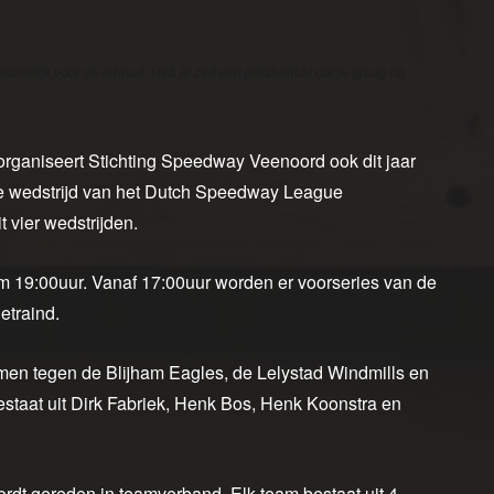
oordelijk voor de inhoud. Heb je zelf een persbericht dat je graag op
 organiseert Stichting Speedway Veenoord ook dit jaar
e wedstrijd van het Dutch Speedway League
vier wedstrijden.
m 19:00uur. Vanaf 17:00uur worden er voorseries van de
etraind.
en tegen de Blijham Eagles, de Lelystad Windmills en
estaat uit Dirk Fabriek, Henk Bos, Henk Koonstra en
dt gereden in teamverband. Elk team bestaat uit 4