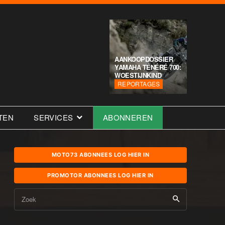
AANKOOPDOSSIER
YAMAHA TÉNÉRÉ 700:
WOESTIJNKIND
REPORTAGES
TEN
SERVICES
ABONNEREN
MOTO73 ABONNEES LOG HIER IN
PROMOTOR ABONNEES LOG HIER IN
Zoek