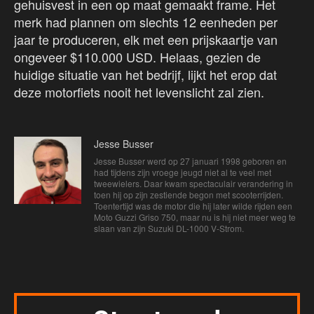
gehuisvest in een op maat gemaakt frame. Het
merk had plannen om slechts 12 eenheden per
jaar te produceren, elk met een prijskaartje van
ongeveer $110.000 USD. Helaas, gezien de
huidige situatie van het bedrijf, lijkt het erop dat
deze motorfiets nooit het levenslicht zal zien.
Jesse Busser
Jesse Busser werd op 27 januari 1998 geboren en
had tijdens zijn vroege jeugd niet al te veel met
tweewielers. Daar kwam spectaculair verandering in
toen hij op zijn zestiende begon met scooterrijden.
Toentertijd was de motor die hij later wilde rijden een
Moto Guzzi Griso 750, maar nu is hij niet meer weg te
slaan van zijn Suzuki DL-1000 V-Strom.