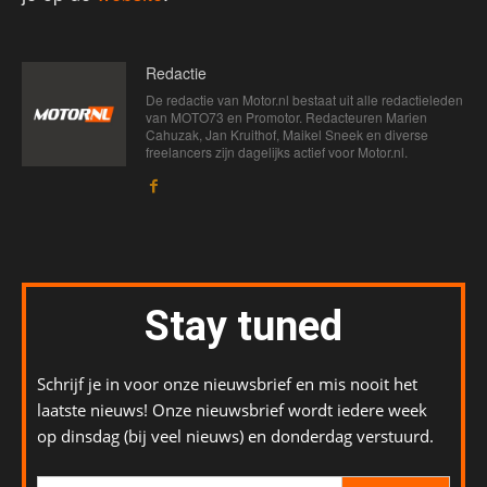
Redactie
De redactie van Motor.nl bestaat uit alle redactieleden
van MOTO73 en Promotor. Redacteuren Marien
Cahuzak, Jan Kruithof, Maikel Sneek en diverse
freelancers zijn dagelijks actief voor Motor.nl.
Stay tuned
Schrijf je in voor onze nieuwsbrief en mis nooit het
laatste nieuws! Onze nieuwsbrief wordt iedere week
op dinsdag (bij veel nieuws) en donderdag verstuurd.