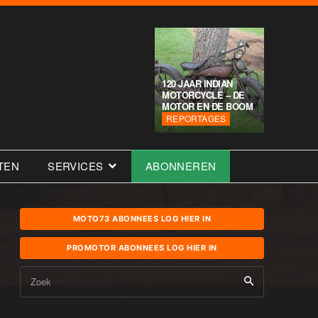
120 JAAR INDIAN
MOTORCYCLE – DE
MOTOR EN DE BOOM
REPORTAGES
TEN
SERVICES
ABONNEREN
MOTO73 ABONNEES LOG HIER IN
PROMOTOR ABONNEES LOG HIER IN
Zoek