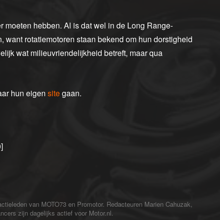
eter moeten hebben. Al is dat wel in de Long Range-
n, want rotatiemotoren staan bekend om hun dorstigheid
elijk wat milieuvriendelijkheid betreft, maar qua
naar hun eigen
site
gaan.
]
redactieleden van MOTO73 en Promotor. Redacteuren Marien Cahuzak,
cers zijn dagelijks actief voor Motor.nl.