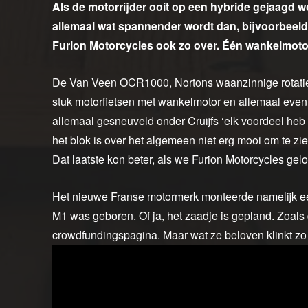
Als de motorrijder ooit op een hybride gejaagd 
allemaal wat spannender wordt dan, bijvoorbeeld,
Furion Motorcycles ook zo over. Één wankelmoto
De Van Veen OCR1000, Nortons waanzinnige rotatiem
stuk motorfietsen met wankelmotor en allemaal even 
allemaal gesneuveld onder Cruijfs ‘elk voordeel heb e
het blok is over het algemeen niet erg mooi om te zie
Dat laatste kon beter, als we Furion Motorcycles ge
Het nieuwe Franse motormerk monteerde namelijk ee
M1 was geboren. Of ja, het zaadje is gepland. Zoal
crowdfundingspagina. Maar wat ze beloven klinkt zo 