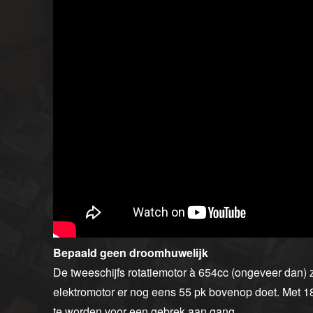
Bepaald geen droomhuwelijk
De tweeschijfs rotatiemotor à 654cc (ongeveer dan) 
elektromotor er nog eens 55 pk bovenop doet. Met 18
te worden voor een gebrek aan gang.