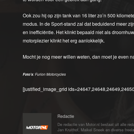
Ook zou hij op zijn tank van 16 liter zo’n 500 kilom
modus. In de Sport-stand zal dat beduidend meer zij
en inefficiëntie. Het klinkt bepaald niet als droomhuw
motorplezier klinkt het erg aanlokkelijk.
Mocht je nog meer willen weten, dan moet je even 
: Furion Motorcycles
Foto’s
[justified_image_grid ids=24647,24648,24649,24650
Redactie
De redactie van Motor.nl bestaat uit alle 
Jan Kruithof, Maikel Sneek en diverse freelan