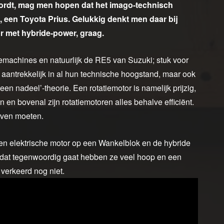
wordt, mag men hopen dat het imago-technisch
 een Toyota Prius. Gelukkig denkt men daar bij
r met hybride-power, graag.
achines en natuurlijk de RE5 van Suzuki; stuk voor
aantrekkelijk in al hun technische hoogstand, maar ook
en nadeel’-theorie. Een rotatiemotor is namelijk prijzig,
n en bovenal zijn rotatiemotoren alles behalve efficiënt.
loven moeten.
n elektrische motor op een Wankelblok en de hybride
s dat tegenwoordig gaat hebben ze veel hoop en een
verkeerd nog niet.