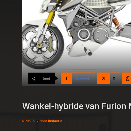
Facebook
X
Deel
Wankel-hybride van Furion 
door
Redactie
01/05/2017