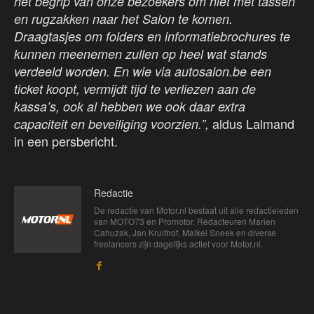
het begrip van onze bezoekers om niet met tassen
en rugzakken naar het Salon te komen.
Draagtasjes om folders en informatiebrochures te
kunnen meenemen zullen op heel wat stands
verdeeld worden. En wie via autosalon.be een
ticket koopt, vermijdt tijd te verliezen aan de
kassa’s, ook al hebben we ook daar extra
aldus Lalmand
capaciteit en beveiliging voorzien.”,
in een persbericht.
Redactie
De redactie van Motor.nl bestaat uit alle redactieleden
van MOTO73 en Promotor. Redacteuren Marien
Cahuzak, Jan Kruithof, Maikel Sneek en diverse
freelancers zijn dagelijks actief voor Motor.nl.