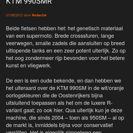
KTM 990SMR
door
Redactie
01/08/2012
Beide fietsen hebben het: het genetisch materiaal
van een supermoto. Brede crosssturen, lange
veerwegen, smalle zadels die aansluiten op breed
uitlopende tanks en een zeer potent uiterlijk. Zo op
het oog zondermeer rijp bevonden voor het betere
kunst en vliegwerk.
De een is een oude bekende, en dan hebben we
het uiteraard over de KTM 990SM in de wit/oranje
oorlogskleuren die de Oostenrijkers bijna
uitsluitend toepassen als het om de luxere R-
variant gaat; zo ook hier. Qua uiterlijk kun je deze
machine, die sinds 2004 – toen als 950SM – al op
de markt is, inmiddels bijna voor conservatief
verslijten. Het is eigenlijk simpelweg een