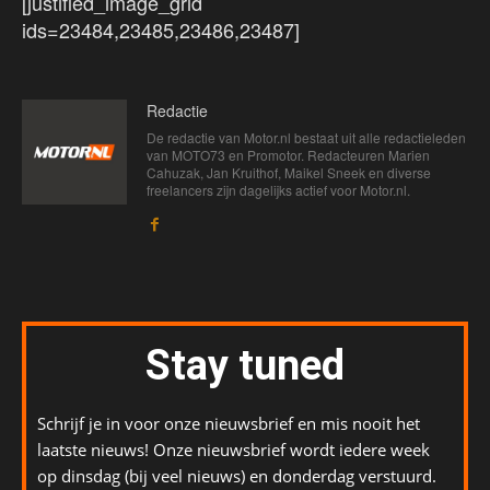
[justified_image_grid
ids=23484,23485,23486,23487]
Redactie
De redactie van Motor.nl bestaat uit alle redactieleden
van MOTO73 en Promotor. Redacteuren Marien
Cahuzak, Jan Kruithof, Maikel Sneek en diverse
freelancers zijn dagelijks actief voor Motor.nl.
Stay tuned
Schrijf je in voor onze nieuwsbrief en mis nooit het
laatste nieuws! Onze nieuwsbrief wordt iedere week
op dinsdag (bij veel nieuws) en donderdag verstuurd.