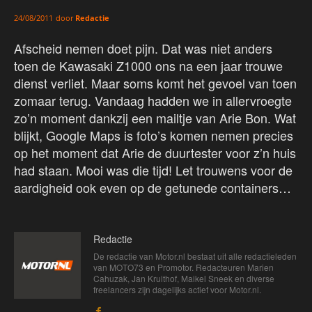
door
Redactie
24/08/2011
Afscheid nemen doet pijn. Dat was niet anders
toen de Kawasaki Z1000 ons na een jaar trouwe
dienst verliet. Maar soms komt het gevoel van toen
zomaar terug. Vandaag hadden we in allervroegte
zo’n moment dankzij een mailtje van Arie Bon. Wat
blijkt, Google Maps is foto’s komen nemen precies
op het moment dat Arie de duurtester voor z’n huis
had staan. Mooi was die tijd! Let trouwens voor de
aardigheid ook even op de getunede containers…
Redactie
De redactie van Motor.nl bestaat uit alle redactieleden
van MOTO73 en Promotor. Redacteuren Marien
Cahuzak, Jan Kruithof, Maikel Sneek en diverse
freelancers zijn dagelijks actief voor Motor.nl.