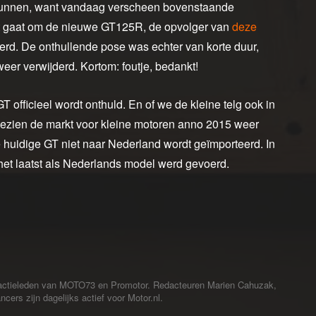
kunnen, want vandaag verscheen bovenstaande
 gaat om de nieuwe GT125R, de opvolger van
deze
verd. De onthullende pose was echter van korte duur,
eer verwijderd. Kortom: foutje, bedankt!
 officieel wordt onthuld. En of we de kleine telg ook in
 gezien de markt voor kleine motoren anno 2015 weer
 huidige GT niet naar Nederland wordt geïmporteerd. In
et laatst als Nederlands model werd gevoerd.
redactieleden van MOTO73 en Promotor. Redacteuren Marien Cahuzak,
cers zijn dagelijks actief voor Motor.nl.