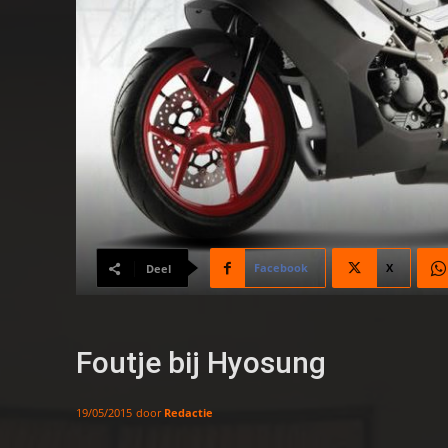
Facebook
X
Deel
Foutje bij Hyosung
door
Redactie
19/05/2015