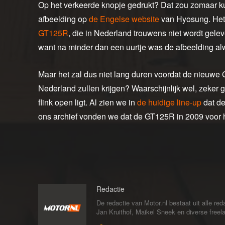
Op het verkeerde knopje gedrukt? Dat zou zomaar 
afbeelding op
de Engelse website
van Hyosung. Het
GT125R
, die in Nederland trouwens niet wordt gele
want na minder dan een uurtje was de afbeelding alw
Maar het zal dus niet lang duren voordat de nieuwe GT
Nederland zullen krijgen? Waarschijnlijk wel, zeker
flink open ligt. Al zien we in
de huidige line-up
dat de
ons archief vonden we dat de GT125R in 2009 voor h
Redactie
De redactie van Motor.nl bestaat uit alle 
Jan Kruithof, Maikel Sneek en diverse freelan