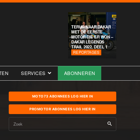
TERUG NAAR DAKAR
MET DE EERSTE
MOTOR DIE ER WON –
DAKAR LEGENDS
TRAIL 2022, DEEL 1
REPORTAGES
TEN
SERVICES
ABONNEREN
MOTO73 ABONNEES LOG HIER IN
PROMOTOR ABONNEES LOG HIER IN
Zoek