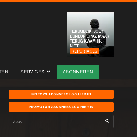
TERUGBLIK: JOEY
DUNLOP GING, MAAR
TERUG KWAM HIJ
NIET
REPORTAGES
TEN
SERVICES
ABONNEREN
MOTO73 ABONNEES LOG HIER IN
PROMOTOR ABONNEES LOG HIER IN
Zoek