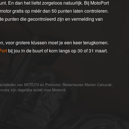
nt. En dan het liefst zorgeloos natuurlijk. Bij MotoPort
motor gratis op méér dan 50 punten laten controleren.
de punten die gecontroleerd zijn en vermelding van
, voor grotere klussen moet je een keer terugkomen.
Port
bij jou in de buurt of kom langs op 30 of 31 maart.
redactieleden van MOTO73 en Promotor. Redacteuren Marien Cahuzak,
cers zijn dagelijks actief voor Motor.nl.