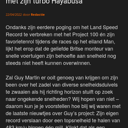
met zijn turbo Hayabusa
door
Redactie
22/04/2022
Ondanks zijn eerdere poging om het Land Speed
Record te verbreken met het Project 100 én zijn
favorietenrol tijdens de races op het eiland Man,
lijkt het erop dat de geliefde Britse monteur van
snelle voertuigen zijn behoefte aan snelheid nog
steeds niet heeft kunnen overwinnen.
Zal Guy Martin er ooit genoeg van krijgen om zijn
been over het zadel van diverse snelheidsduivels
te zwaaien als hij richting horizon stuift op zoek
naar ongekende snelheden? Wij hopen van niet –
daarom kun je je voorstellen hoe blij wij waren met
de laatste nieuwtjes over Guy’s project: Zijn eigen
record verslaan door een topsnelheid te halen van
483 km/u binnen één mijl. Klinkt dat als een