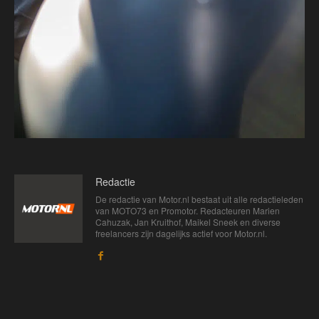
Redactie
De redactie van Motor.nl bestaat uit alle redactieleden
van MOTO73 en Promotor. Redacteuren Marien
Cahuzak, Jan Kruithof, Maikel Sneek en diverse
freelancers zijn dagelijks actief voor Motor.nl.