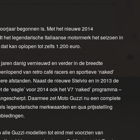
oordelijk voor de inhoud. Heb je zelf een persbericht dat je graag op
 voorjaar begonnen is. Met het nieuwe 2014
het legendarische Italiaanse motormerk het seizoen in
dat kan oplopen tot zelfs 1.200 euro.
jaren danig vernieuwd en verder in de breedte
eenlopend van retro café racers en sportieve ‘naked’
gere afstanden. Naast de nieuwe Stelvio en in 2013 de
et de ‘eagle’ voor 2014 ook het V7 ‘naked’ programma –
aangescherpt. Daarmee zet Moto Guzzi nu een complete
ls legendarische merkwaarden en qua prijsstelling
anbiedingen.
alle Guzzi-modellen tot eind mei voorzien van