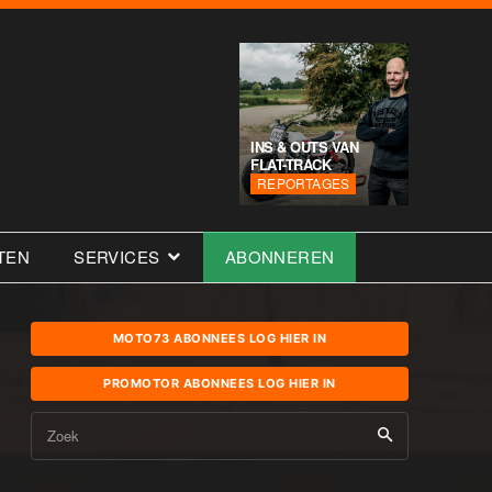
INS & OUTS VAN
FLAT-TRACK
REPORTAGES
TEN
SERVICES
ABONNEREN
MOTO73 ABONNEES LOG HIER IN
PROMOTOR ABONNEES LOG HIER IN
Zoek