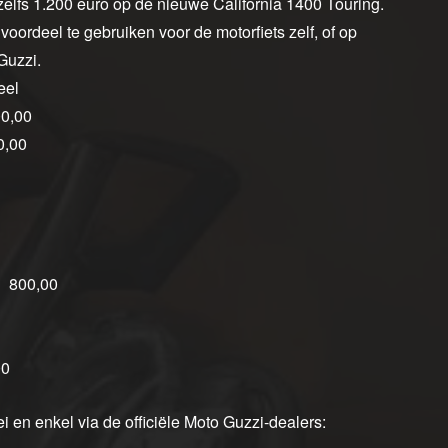
 zelfs 1.200 euro op de nieuwe California 1400 Touring.
oordeel te gebruiken voor de motorfiets zelf, of op
Guzzi.
eel
0,00
0,00
 800,00
00
en enkel via de officiële Moto Guzzi-dealers: