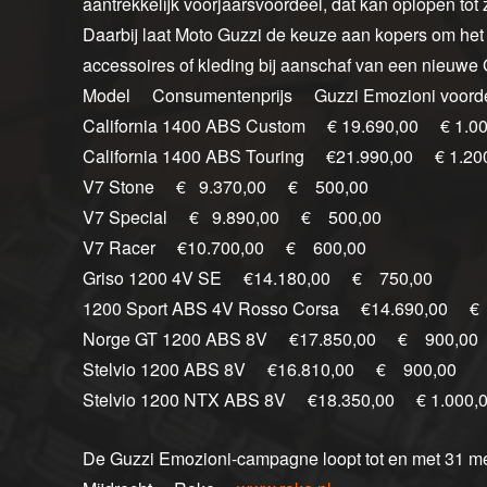
aantrekkelijk voorjaarsvoordeel, dat kan oplopen tot
Daarbij laat Moto Guzzi de keuze aan kopers om het v
accessoires of kleding bij aanschaf van een nieuwe 
Model Consumentenprijs Guzzi Emozioni voord
California 1400 ABS Custom € 19.690,00 € 1.00
California 1400 ABS Touring €21.990,00 € 1.20
V7 Stone € 9.370,00 € 500,00
V7 Special € 9.890,00 € 500,00
V7 Racer €10.700,00 € 600,00
Griso 1200 4V SE €14.180,00 € 750,00
1200 Sport ABS 4V Rosso Corsa €14.690,00 €
Norge GT 1200 ABS 8V €17.850,00 € 900,00
Stelvio 1200 ABS 8V €16.810,00 € 900,00
Stelvio 1200 NTX ABS 8V €18.350,00 € 1.000,
De Guzzi Emozioni-campagne loopt tot en met 31 mei 