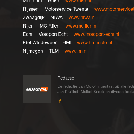
Mijdrecht Roke
www.roke.nl
Rijssen Motorservice Twente
www.motorservicet
Zwaagdijk NIWA
www.niwa.nl
Rijen MC Rijen
www.mcrijen.nl
Echt Motoport Echt
www.motoport-echt.nl
Kiel Windeweer HMI
www.hmimoto.nl
Nijmegen TLM
www.tlm.nl
Redactie
De redactie van Motor.nl bestaat uit alle 
Jan Kruithof, Maikel Sneek en diverse freelan