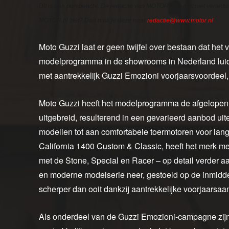
Dit is een persbericht. De redactie van MOTOR.nl is dus niet verantw
MOTOR.nl ziet? Dan mail je deze naar
redactie@www.motor.nl
.
Moto Guzzi laat er geen twijfel over bestaan dat het
modelprogramma in de showrooms in Nederland luidt 
met aantrekkelijk Guzzi Emozioni voorjaarsvoordeel, 
Moto Guzzi heeft het modelprogramma de afgelopen 
uitgebreid, resulterend in een gevarieerd aanbod uit
modellen tot aan comfortabele toermotoren voor lan
California 1400 Custom & Classic, heeft het merk m
met de Stone, Special en Racer – op detail verder 
en moderne modelserie neer, gestoeld op de inmidde
scherper dan ooit dankzij aantrekkelijke voorjaarsa
Als onderdeel van de Guzzi Emozioni-campagne zijn 