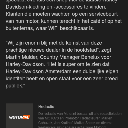
Davidson-kleding en -accessoires te vinden.
Klanten die moeten wachten op een servicebeurt
van hun motor, kunnen terecht in het café of op het
buitenterras, waar WiFi beschikbaar is.
“Wij zijn enorm blij met de komst van deze
prachtige nieuwe dealer in de hoofdstad”, zegt
Martin Mulder, Country Manager Benelux voor
Harley-Davidson. “Het is super om te zien dat
Harley-Davidson Amsterdam een duidelijke eigen
identiteit heeft en open staat voor een zeer breed
publiek.”
Redactie
De redactie van Motor.nl bestaat uit alle redactieleden
van MOTO73 en Promotor. Redacteuren Marien
Cahuzak, Jan Kruithof, Maikel Sneek en diverse
freelancers zijn dagelijks actief voor Motor.nl.