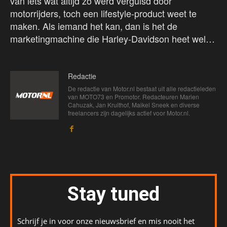
van iets wat altijd zo werd verguisd door
motorrijders, toch een lifestyle-product weet te
maken. Als iemand het kan, dan is het de
marketingmachine die Harley-Davidson heet wel…
Redactie
De redactie van Motor.nl bestaat uit alle redactieleden
van MOTO73 en Promotor. Redacteuren Marien
Cahuzak, Jan Kruithof, Maikel Sneek en diverse
freelancers zijn dagelijks actief voor Motor.nl.
Stay tuned
Schrijf je in voor onze nieuwsbrief en mis nooit het