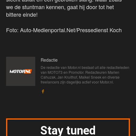
we de stuntman kennen, gaat hij door tot het
bittere einde!
Foto: Auto-Medienportal.Net/Pressedienst Koch
Redactie
De redactie van Motor.nl bestaat uit alle redactieleden
van MOTO73 en Promotor. Redacteuren Marien
Cahuzak, Jan Kruithof, Maikel Sneek en diverse
freelancers zijn dagelijks actief voor Motor.nl.
Stay tuned