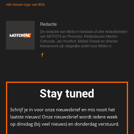
Het nieuwe logo van BSA.
Redactie
De redactie van Motor.nl bestaat uit alle redactieleden
van MOTO73 en Promotor. Redacteuren Marien
Cahuzak, Jan Kruithof, Maikel Sneek en diverse
freelancers zijn dagelijks actief voor Motor.nl.
Stay tuned
Schrijf je in voor onze nieuwsbrief en mis nooit het
laatste nieuws! Onze nieuwsbrief wordt iedere week
op dinsdag (bij veel nieuws) en donderdag verstuurd.