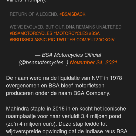
RETURN OF A LEGEND.
#BSAISBACK
.
WE’VE EVOLVED, BUT OUR DNA REMAINS UNALTERED.
#BSAMOTORCYCLES
#MOTORCYCLES
#BSA
#BRITISHCLASSIC
PIC.TWITTER.COM/PUT30OKQIV
— BSA Motorcycles Official
(@bsamotorcycles_)
November 24, 2021
De naam werd na de liquidatie van NVT in 1978
overgenomen en BSA bleef motorfietsen
produceren onder de naam BSA Company.
Mahindra stapte in 2016 in en kocht het iconische
naamplaatje voor naar verluidt 3,4 miljoen pond
(zo’n 4 miljoen euro). Deze stap leidde tot
wijdverspreide opwinding dat de Indiase reus BSA