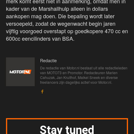
merk komt eerst niet in aanmerking, omdat men in
kader van de Marshallhulp alleen in dollars
aankopen mag doen. Die bepaling wordt later
versoepeld, zodat de wegenwacht begin jaren
vijftig voorgoed overstapt op goedkopere 470 cc en
600cc eencilinders van BSA.
Redactie
De redactie van Motor.nl bestaat uit alle redactieleden
van MOTO73 en Promotor. Redacteuren Marien
Cahuzak, Jan Kruithof, Maikel Sneek en diverse
freelancers zijn dagelijks actief voor Motor.nl.
Stay tuned