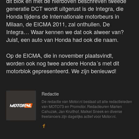
dit blok en met de hierboven beschreven tweede
generatie DCT wordt uitgerust is de Integra, die
Honda tijdens de Internationale motorbeurs in
Milaan, de EICMA 2011, zal onthullen. De
Integra… Waar kennen we dat ook alweer van?
Juist, een auto van Honda had ook die naam.
Op de EICMA, die in november plaatsvindt,
worden ook nog twee andere Honda´s met dit
motorblok gepresenteerd. We zijn benieuwd!
Redactie
De redactie van Motor.nl bestaat uit alle redactieleden
van MOTO73 en Promotor. Redacteuren Marien
Cahuzak, Jan Kruithof, Maikel Sneek en diverse
freelancers zijn dagelijks actief voor Motor.nl.