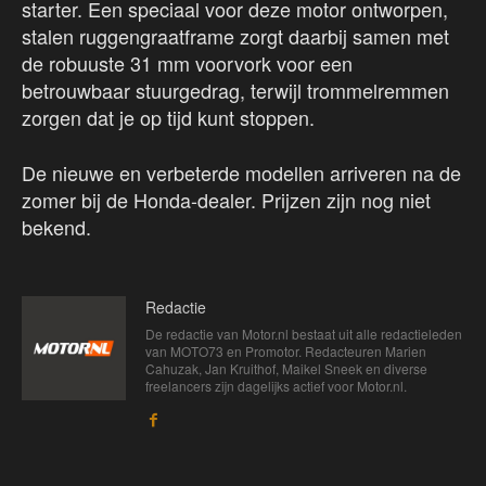
starter. Een speciaal voor deze motor ontworpen,
stalen ruggengraatframe zorgt daarbij samen met
de robuuste 31 mm voorvork voor een
betrouwbaar stuurgedrag, terwijl trommelremmen
zorgen dat je op tijd kunt stoppen.
De nieuwe en verbeterde modellen arriveren na de
zomer bij de Honda-dealer. Prijzen zijn nog niet
bekend.
Redactie
De redactie van Motor.nl bestaat uit alle redactieleden
van MOTO73 en Promotor. Redacteuren Marien
Cahuzak, Jan Kruithof, Maikel Sneek en diverse
freelancers zijn dagelijks actief voor Motor.nl.