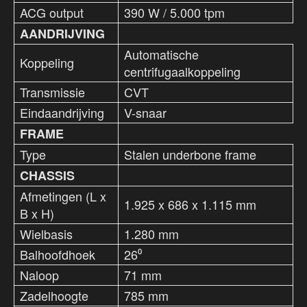
ACG output
390 W / 5.000 tpm
AANDRIJVING
Automatische
Koppeling
centrifugaalkoppeling
Transmissie
CVT
Eindaandrijving
V-snaar
FRAME
Type
Stalen underbone frame
CHASSIS
Afmetingen (L x
1.925 x 686 x 1.115 mm
B x H)
Wielbasis
1.280 mm
Balhoofdhoek
26⁰
Naloop
71 mm
Zadelhoogte
785 mm