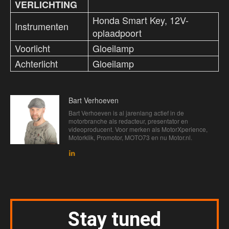
VERLICHTING
Honda Smart Key, 12V-
Instrumenten
oplaadpoort
Voorlicht
Gloeilamp
Achterlicht
Gloeilamp
Bart Verhoeven
Bart Verhoeven is al jarenlang actief in de
motorbranche als redacteur, presentator en
videoproducent. Voor merken als MotorXperience,
Motorklik, Promotor, MOTO73 en nu Motor.nl.
Stay tuned