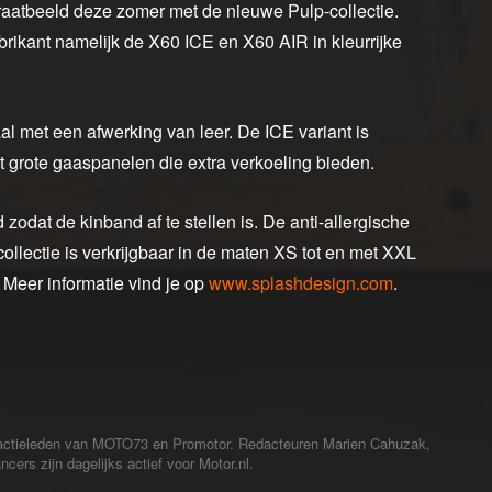
traatbeeld deze zomer met de nieuwe Pulp-collectie.
ikant namelijk de X60 ICE en X60 AIR in kleurrijke
 met een afwerking van leer. De ICE variant is
grote gaaspanelen die extra verkoeling bieden.
 zodat de kinband af te stellen is. De anti-allergische
llectie is verkrijgbaar in de maten XS tot en met XXL
 Meer informatie vind je op
www.splashdesign.com
.
redactieleden van MOTO73 en Promotor. Redacteuren Marien Cahuzak,
cers zijn dagelijks actief voor Motor.nl.