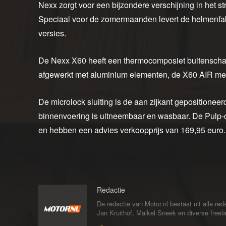
Nexx zorgt voor een bijzondere verschijning in het s
Speciaal voor de zomermaanden levert de helmenfabr
versies.
De Nexx X60 heeft een thermocomposiet buitenschaal
afgewerkt met aluminium elementen, de X60 AIR met 
De microlock sluiting is de aan zijkant gepositioneerd
binnenvoering is uitneembaar en wasbaar. De Pulp-co
en hebben een advies verkoopprijs van 169,95 euro.
Redactie
De redactie van Motor.nl bestaat uit alle 
Jan Kruithof, Maikel Sneek en diverse freelan