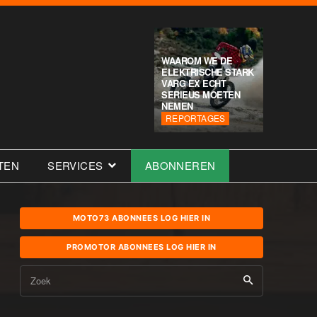
WAAROM WE DE
ELEKTRISCHE STARK
VARG EX ECHT
SERIEUS MOETEN
NEMEN
REPORTAGES
TEN
SERVICES
ABONNEREN
MOTO73 ABONNEES LOG HIER IN
PROMOTOR ABONNEES LOG HIER IN
Zoek