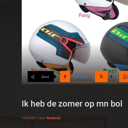
Facebook
X
Deel
Ik heb de zomer op mn bol
door
Redactie
16/07/2011