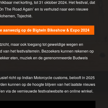
ikbaar met korting, tot 31 oktober 2024. Het festival, dat
a ‘On The Road Again’ en is verhuisd naar een nieuwe
-Bohemen, Tsjechië.
le aanwezig op de Bigtwin Bikeshow & Expo 2024
uitzicht, maar ook toegang tot geweldige wegen en
 van het festivalterrein. Bezoekers kunnen rekenen op
n, lekker eten, muziek en de gerenommeerde Budweis
sief richt op Indian Motorcycle customs, belooft in 2025
erden kunnen op de hoogte blijven van het laatste nieuws
en via de vernieuwde festivalwebsite en online winkel.