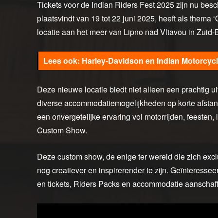
Tickets voor de Indian Riders Fest 2025 zijn nu besch
plaatsvindt van 19 tot 22 juni 2025, heeft als them
locatie aan het meer van Lipno nad Vltavou in Zuid
Harley-Davidson en Indian Motorcyc
Deze nieuwe locatie biedt niet alleen een prachtig 
diverse accommodatiemogelijkheden op korte afstand
een onvergetelijke ervaring vol motorrijden, feeste
Custom Show.
Deze custom show, de enige ter wereld die zich exclu
nog creatiever en inspirerender te zijn. Geïnteresse
en tickets, Riders Packs en accommodatie aanschaff