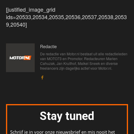
[justified_image_grid
ids=20533,20534,20535,20536,20537,20538,2053
9,20540]
Redactie
De redactie van Motor.nl bestaat uit alle redactieleden
van MOTO73 en Promotor. Redacteuren Marien
Cahuzak, Jan Kruithof, Maikel Sneek en diverse
freelancers zijn dagelijks actief voor Motor.nl.
Stay tuned
Schrijf je in voor onze nieuwsbrief en mis nooit het