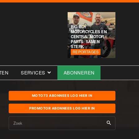
BIG BOY
MOTORCYCLES EN
CENTRAL MOTOR
PARTS: SAMEN
STERK
REPORTAGES
TEN
SERVICES
ABONNEREN
MOTO73 ABONNEES LOG HIER IN
PROMOTOR ABONNEES LOG HIER IN
Zoek