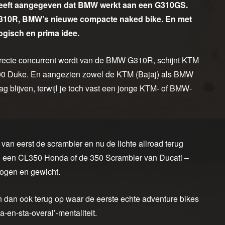
heeft aangegeven dat BMW werkt aan een G310GS.
G310R, BMW’s nieuwe compacte naked bike. En met
ogisch en prima idee.
recte concurrent wordt van de BMW G310R, schijnt KTM
390 Duke. En aangezien zowel de KTM (Bajaj) als BMW
g blijven, terwijl je toch vast een jonge KTM- of BMW-
van eerst de scrambler en nu de lichte allroad terug
an een CL350 Honda of de 350 Scrambler van Ducati –
rmogen en gewicht.
en dan ook terug op waar de eerste echte adventure bikes
a-en-sta-overal’-mentaliteit.