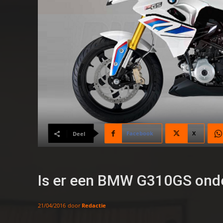
Facebook
X
Deel
Is er een BMW G310GS ond
door
Redactie
21/04/2016