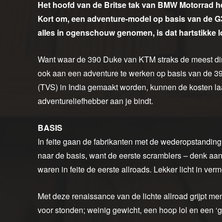
Het hoofd van de Britse tak van BMW Motorrad 
Kort om, een adventure-model op basis van de 
alles in ogenschouw genomen, is dat hartstikke l
Want waar de 390 Duke van KTM straks de meest di
ook aan een adventure te werken op basis van de 
(TVS) in India gemaakt worden, kunnen de kosten laa
adventureliefhebber aan je bindt.
BASIS
In feite gaan de fabrikanten met de wederopstanding 
naar de basis, want de eerste scramblers – denk a
waren in feite de eerste allroads. Lekker licht in ve
Met deze renaissance van de lichte allroad grijpt m
voor stonden; weinig gewicht, een hoop lol en een ‘g