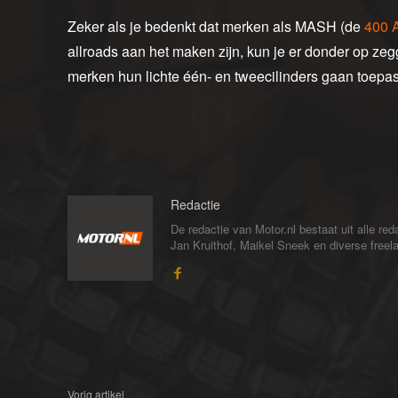
Zeker als je bedenkt dat merken als MASH (de
400 
allroads aan het maken zijn, kun je er donder op 
merken hun lichte één- en tweecilinders gaan toepa
Redactie
De redactie van Motor.nl bestaat uit alle 
Jan Kruithof, Maikel Sneek en diverse freelan
Vorig artikel