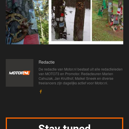
Redactie
De redactie van Motor.nl bestaat uit alle redactieleden
van MOTO73 en Promotor. Redacteuren Marien
Cahuzak, Jan Kruithof, Maikel Sneek en diverse
freelancers zijn dagelijks actief voor Motor.nl.
Stay tuned