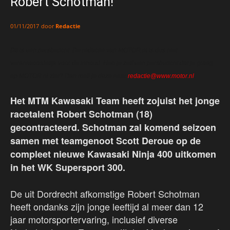
Robert Schotman!
door
Redactie
01/11/2017
Dit is een persbericht. De redactie van MOTOR.nl is dus niet
verantwoordelijk voor de inhoud. Heb je zelf een persbericht dat je graag
op MOTOR.nl ziet? Dan mail je deze naar
redactie@www.motor.nl
.
Het MTM Kawasaki Team heeft zojuist het jonge
racetalent Robert Schotman (18)
gecontracteerd. Schotman zal komend seizoen
samen met teamgenoot Scott Deroue op de
compleet nieuwe Kawasaki Ninja 400 uitkomen
in het WK Supersport 300.
De uit Dordrecht afkomstige Robert Schotman
heeft ondanks zijn jonge leeftijd al meer dan 12
jaar motorsportervaring, inclusief diverse