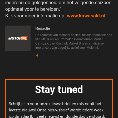
iedereen de gelegenheid om het volgende seizoen
optimaal voor te bereiden.”
Kijk voor meer informatie op:
www.kawasaki.nl
Redactie
De redactie van Motor.nl bestaat uit alle redactieleden
van MOTO73 en Promotor. Redacteuren Marien
Cahuzak, Jan Kruithof, Maikel Sneek en diverse
freelancers zijn dagelijks actief voor Motor.nl.
Stay tuned
Schrijf je in voor onze nieuwsbrief en mis nooit het
laatste nieuws! Onze nieuwsbrief wordt iedere week
op dinsdag (bij veel nieuws) en donderdag verstuurd.