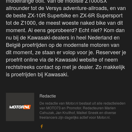
modelrange ooit. Van de mooiste Z1000SX
allrounder tot de Versys adventure-allroads, en van
de beste ZX-10R Superbike en ZX-6R Supersport
tot de Z1000, de meest woeste naked bike van dit
moment. Al eens geprobeerd? Echt niet? Kom dan
nu bij de Kawasaki-dealers in heel Nederland en
België proefrijden op de modernste motoren van
dit moment, ze staan er volop voor je. Reserveer je
proefrit online via de Kawasaki website of neem
rechtstreeks contact op met je dealer. Zo makkelijk
is proefrijden bij Kawasaki.
Redactie
De redactie van Motor.nl bestaat uit alle redactieleden
van MOTO73 en Promotor. Redacteuren Marien
Cahuzak, Jan Kruithof, Maikel Sneek en diverse
freelancers zijn dagelijks actief voor Motor.nl.