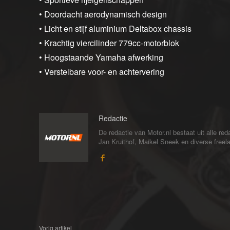
• Doordacht aerodynamisch design
• Licht en stijf aluminium Deltabox chassis
• Krachtig viercilinder 779cc-motorblok
• Hoogstaande Yamaha afwerking
• Verstelbare voor- en achtervering
Redactie
De redactie van Motor.nl bestaat uit alle 
Jan Kruithof, Maikel Sneek en diverse freelan
Vorig artikel