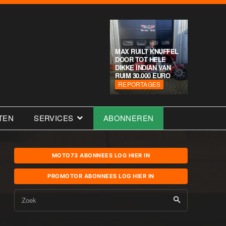
MAX RUILT KNUFFEL
DOOR TOT HELE
DIKKE INDIAN VAN
RUIM 30.000 EURO
REPORTAGES
TEN
SERVICES
ABONNEREN
MOTO73 ABONNEES LOG HIER IN
PROMOTOR ABONNEES LOG HIER IN
Zoek