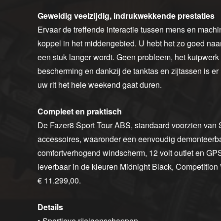
Geweldig veelzijdig, indrukwekkende prestaties
Ervaar de treffende interactie tussen mens en machine
koppel in het middengebied. U hebt het zo goed naar 
een stuk langer wordt. Geen probleem, het kuipwerk
bescherming en dankzij de tanktas en zijtassen is e
uw rit het hele weekend gaat duren.
Compleet en praktisch
De Fazer8 Sport Tour ABS, standaard voorzien van 
accessoires, waaronder een eenvoudig demonteerbar
comfortverhogend windscherm, 12 volt outlet en GPS
leverbaar in de kleuren Midnight Black, Competition
€ 11.299,00.
Details
• Sportieve rijeigenschappen