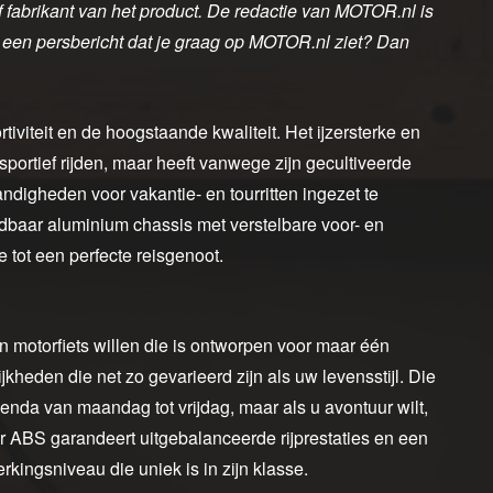
of fabrikant van het product. De redactie van MOTOR.nl is
f een persbericht dat je graag op MOTOR.nl ziet? Dan
iviteit en de hoogstaande kwaliteit. Het ijzersterke en
 sportief rijden, maar heeft vanwege zijn gecultiveerde
ndigheden voor vakantie- en tourritten ingezet te
ndbaar aluminium chassis met verstelbare voor- en
ie tot een perfecte reisgenoot.
n motorfiets willen die is ontworpen voor maar één
heden die net zo gevarieerd zijn als uw levensstijl. Die
nda van maandag tot vrijdag, maar als u avontuur wilt,
r ABS garandeert uitgebalanceerde rijprestaties en een
ingsniveau die uniek is in zijn klasse.