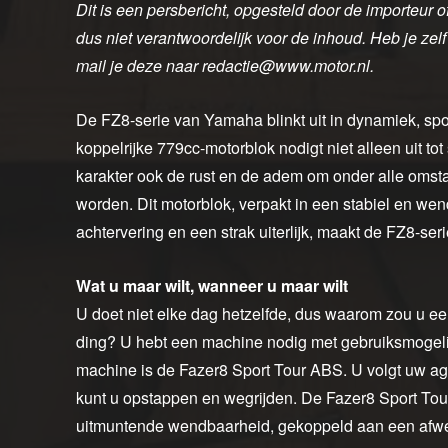
Dit is een persbericht, opgesteld door de importeur 
dus niet verantwoordelijk voor de inhoud. Heb je zel
mail je deze naar redactie@www.motor.nl.
De FZ8-serie van Yamaha blinkt uit in dynamiek, sport
koppelrijke 779cc-motorblok nodigt niet alleen uit tot
karakter ook de rust en de adem om onder alle omsta
worden. Dit motorblok, verpakt in een stabiel en we
achtervering en een strak uiterlijk, maakt de FZ8-ser
Wat u maar wilt, wanneer u maar wilt
U doet niet elke dag hetzelfde, dus waarom zou u ee
ding? U hebt een machine nodig met gebruiksmogelijk
machine is de Fazer8 Sport Tour ABS. U volgt uw age
kunt u opstappen en wegrijden. De Fazer8 Sport Tou
uitmuntende wendbaarheid, gekoppeld aan een afwerk